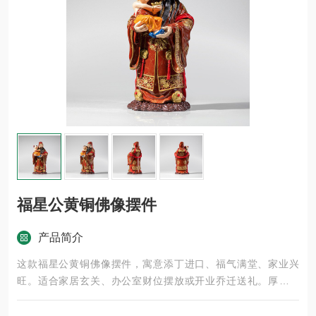
福星公黄铜佛像摆件
产品简介
这款福星公黄铜佛像摆件，寓意添丁进口、福气满堂、家业兴
旺。适合家居玄关、办公室财位摆放或开业乔迁送礼。厚重质
感，镇宅旺运，助您福气临门，是不可多得的风水佳品。